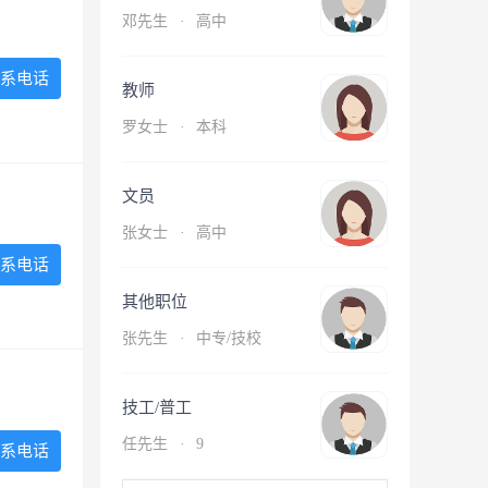
邓先生
·
高中
系电话
教师
罗女士
·
本科
文员
张女士
·
高中
系电话
其他职位
张先生
·
中专/技校
技工/普工
任先生
·
9
系电话