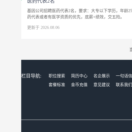
医药代表2名
基因公司招聘医药代表2名，要求：大专以下学历，年龄25
药代表或者有医学资质的优先，底薪+绩效，交五险。
更新于 2026.08.06
栏目导航:
职位搜索
简历中心
名企展示
一句话
套餐标准
金币充值
意见建议
联系我