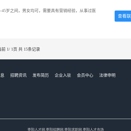
-45岁之间，男女均可，需要具有营销经验，从事过医
查看联
当前 1/ 1页 共 15条记录
信息
招聘资讯
发布简历
企业入驻
会员中心
法律申明
们
枣阳人才网,枣阳招聘网,枣阳求职网,枣阳人才市场