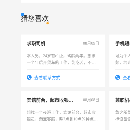
猜您喜欢
求职司机
08月09日
本人男，24岁有c1证，驾龄两年。想求
可为个
一个年后开货车的工作，能吃苦，不怕
频，培
加班。
可为个
频，培
查看联系方式
查
音！你
成为拍
宾馆前台，超市收银员，淘宝客服
08月08日
想找一个夜班工作，宾馆前台，超市收
急之所
银员，淘宝客服，晚7点到10点的钟点
标设备
工，麻烦看到的老板加我微信聊，手机
作和分