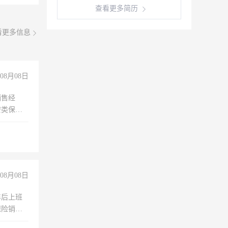
查看更多简历
看更多信息
08月08日
销售经
安类保安
维修水电
经验
08月08日
年后上班
保险销售