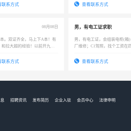
识之士，共享未来。
看联系方式
查看联系方式
08月08日
男，有电工证求职
，B本。双证齐全，马上下A本！有
男，有电工证，会组装电柜(箱
，和拉大超的经验！以前开九米
厂维修；C1驾照，找个工资在
土车
上，枣强县以外需要有住宿，
电话
看联系方式
查看联系方式
信息
招聘资讯
发布简历
企业入驻
会员中心
法律申明
们