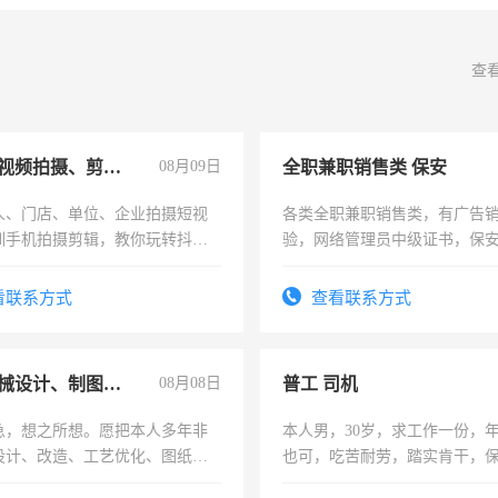
查
手机短视频拍摄、剪辑、抖音快手
08月09日
全职兼职销售类 保安
人、门店、单位、企业拍摄短视
各类全职兼职销售类，有广告
训手机拍摄剪辑，教你玩转抖音
验，网络管理员中级证书，保
人、门店、单位、企业拍摄短视
队长，形象岗或幼儿园保安，
训手机拍摄剪辑，教你玩转抖
有高低压电工证和十几年工作
看联系方式
查看联系方式
也可以成为拍摄达人！你也可以
摄达人！
兼职机械设计、制图、设备改造
08月08日
普工 司机
急，想之所想。愿把本人多年非
本人男，30岁，求工作一份，
设计、改造、工艺优化、图纸制
也可，吃苦耐劳，踏实肯干，
解的经验与您分享。 真诚合作，
勿扰