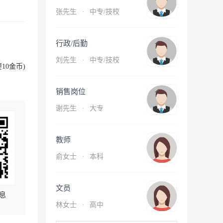
张先生
·
中专/技校
行政/后勤
刘先生
·
中专/技校
10金币)
销售岗位
谢先生
·
大专
教师
俞女士
·
本科
文员
息
林女士
·
高中