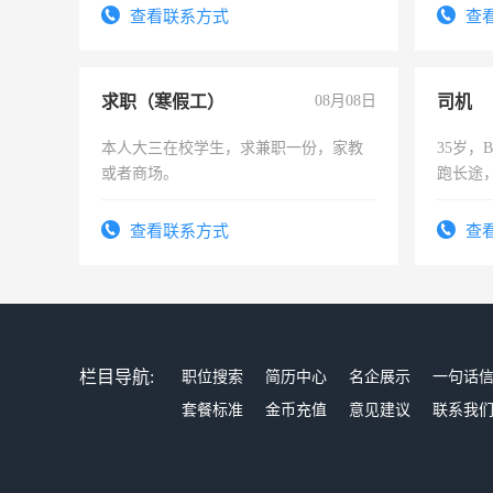
号同微信
结识有
查看联系方式
查
求职（寒假工）
08月08日
司机
本人大三在校学生，求兼职一份，家教
35岁
或者商场。
跑长途
六，渣
查看联系方式
查
栏目导航:
职位搜索
简历中心
名企展示
一句话
套餐标准
金币充值
意见建议
联系我