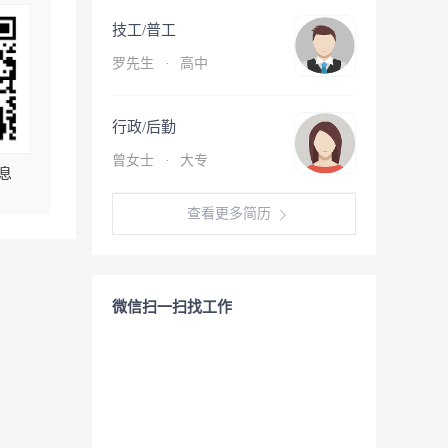
技工/普工
罗先生
·
高中
行政/后勤
曾女士
·
大专
息
查看更多简历
微信扫一扫找工作